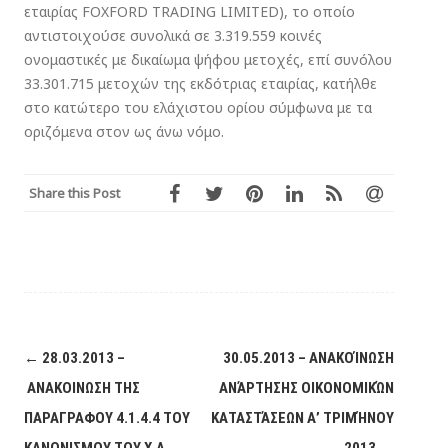
εταιρίας FOXFORD TRADING LIMITED), το οποίο
αντιστοιχούσε συνολικά σε 3.319.559 κοινές
ονομαστικές με δικαίωμα ψήφου μετοχές, επί συνόλου
33.301.715 μετοχών της εκδότριας εταιρίας, κατήλθε
στο κατώτερο του ελάχιστου ορίου σύμφωνα με τα
οριζόμενα στον ως άνω νόμο.
Share this Post
Post
←
28.03.2013 –
30.05.2013 – ΑΝΑΚΟΊΝΩΣΗ
navigation
ΑΝΑΚΟΙΝΩΣΗ ΤΗΣ
ΑΝΆΡΤΗΣΗΣ ΟΙΚΟΝΟΜΙΚΏΝ
ΠΑΡΑΓΡΑΦΟΥ 4.1.4.4 ΤΟΥ
ΚΑΤΑΣΤΆΣΕΩΝ Α’ ΤΡΙΜΉΝΟΥ