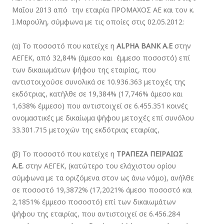
Μαΐου 2013 από την εταιρία ΠΡΟΜΑΧΟΣ ΑΕ και τον κ.
Ι.Μαρούλη, σύμφωνα με τις οποίες στις 02.05.2012:
(α) Το ποσοστό που κατείχε η
ALPHA BANK Α.Ε
στην
ΑΕΓΕΚ, από 32,84% (άμεσο και έμμεσο ποσοστό) επί
των δικαιωμάτων ψήφου της εταιρίας, που
αντιστοιχούσε συνολικά σε 10.936.363 μετοχές της
εκδότριας, κατήλθε σε 19,384% (17,746% άμεσο και
1,638% έμμεσο) που αντιστοιχεί σε 6.455.351 κοινές
ονομαστικές με δικαίωμα ψήφου μετοχές επί συνόλου
33.301.715 μετοχών της εκδότριας εταιρίας,
(β) Το ποσοστό που κατείχε η
ΤΡΑΠΕΖΑ ΠΕΙΡΑΙΩΣ
Α.Ε.
στην ΑΕΓΕΚ, (κατώτερο του ελάχιστου ορίου
σύμφωνα με τα οριζόμενα στον ως άνω νόμο), ανήλθε
σε ποσοστό 19,3872% (17,2021% άμεσο ποσοστό και
2,1851% έμμεσο ποσοστό) επί των δικαιωμάτων
ψήφου της εταιρίας, που αντιστοιχεί σε 6.456.284