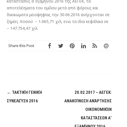
καταστάσεις α’ εξαμήνου 2016 της ΑΕΓΕΚ, τα
αποτελέσματα του ομίλου μετά από φόρους και
δικαιώματα μειοψηφίας την 30.06.2016 ανέρχονταν σε
ζημίες ποσού – 1.065,71 χιλ, ενώ τα ίδια κεφάλαια σε
– 147.754,47 χιλ.
Share this Post
Post
←
ΤΑΚΤΙΚΉ ΓΕΝΙΚΉ
20.02.2017 – ΑΕΓΕΚ:
navigation
ΣΥΝΕΛΕΎΣΗ 2016
ΑΝΑΚΟΊΝΩΣΗ ΑΝΆΡΤΗΣΗΣ
ΟΙΚΟΝΟΜΙΚΏΝ
ΚΑΤΑΣΤΆΣΕΩΝ Α’
ΕΞΑΜΉΝΟΥ 2016.
→