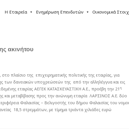
Η Εταιρεία
Ενημέρωση Επενδυτών
Οικονομικά Στοιχ
ης ακινήτου
στο πλαίσιο της επιχειρηματικής πολιτικής της εταιρίας, για
ς των δανειακών υποχρεώσεών της από την αλληλέγγυα και εις
η
εδεμένης εταιρίας ΑΕΓΕΚ ΚΑΤΑΣΚΕΥΑΣΤΙΚΗ Α.Ε., προέβη την 21
 και μεταβίβασης προς την ανώνυμη εταιρία ΛΑΡΣΙΝΟΣ Α.Ε. δύο
εριφέρεια Φαλαισίας – Βελιγοστής του δήμου Φαλαισίας του νομο
νείας 18,5 στρεμμάτων, με τίμημα τριάντα χιλιάδες ευρώ