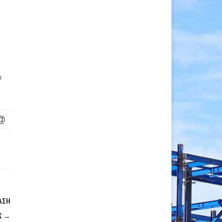
α
ΑΣΗ
Κ
→