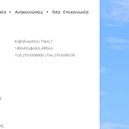
εία
Ανακοινώσεις
Νέα
Επικοινωνία
Καβαλιεράτου Τάκη 7
14564 Κηφισιά, Αθήνα
Τηλ:210 6306000 | Fax 210 6306136
ς
ης