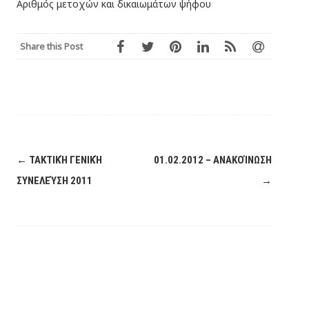
Αριθμός μετοχών και δικαιωμάτων ψήφου
Share this Post
Post
←
ΤΑΚΤΙΚΉ ΓΕΝΙΚΉ
01.02.2012 – ΑΝΑΚΟΊΝΩΣΗ
navigation
ΣΥΝΕΛΕΎΣΗ 2011
→